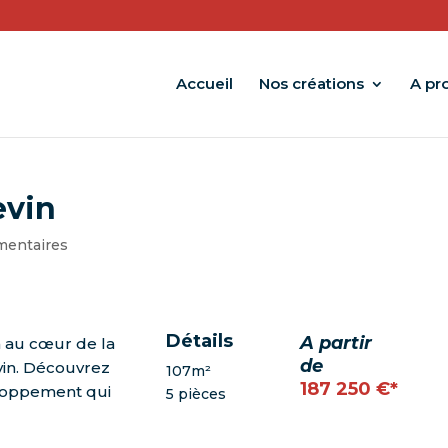
Accueil
Nos créations
A pr
evin
mentaires
Détails
A partir
in au cœur de la
de
in. Découvrez
107m²
187 250 €*
loppement qui
5 pièces