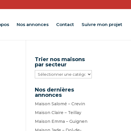
opos
Nos annonces
Contact
Suivre mon projet
Trier nos maisons
par secteur
Trier
nos
maisons
Nos dernières
par
annonces
secteur
Maison Salomé – Crevin
Maison Claire – Teillay
Maison Emma – Guignen
Maison Jade – Dol-de-