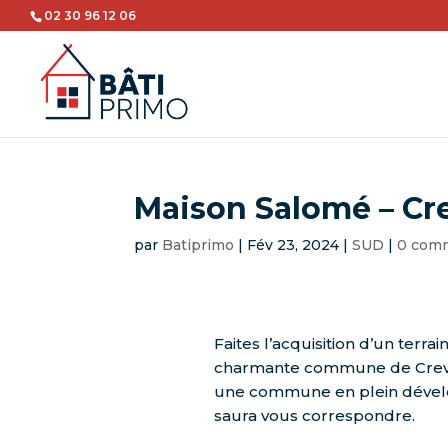
02 30 96 12 06
Maison Salomé – Cr
par
Batiprimo
|
Fév 23, 2024
|
SUD
|
0 com
Faites l’acquisition d’un terra
charmante commune de Crev
une commune en plein déve
saura vous correspondre.