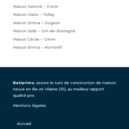
par
Maison Salomé – Crevin
secteur
Maison Claire – Teillay
Maison Emma – Guignen
Maison Jade – Dol-de-Bretagne
Maison Cécile – Crévin
Maison Emma – Monterfil
Batiprimo
, assure le suivi de construction de maison
neuve en Ille-et-Vilaine (35), au meilleur rapport
qualité prix.
Mentions légales
Accueil