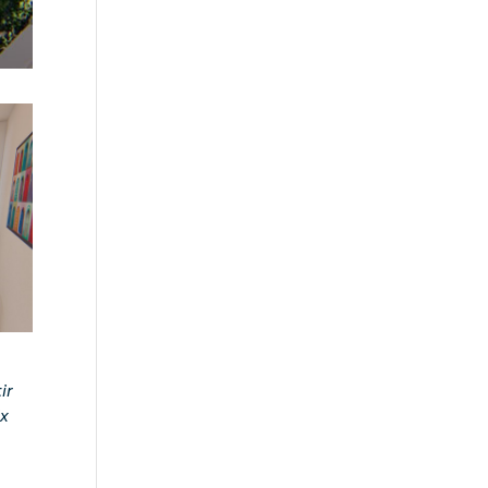
ir
ix