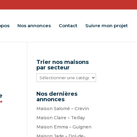
opos
Nos annonces
Contact
Suivre mon projet
Trier nos maisons
par secteur
Trier
nos
maisons
Nos dernières
e
par
annonces
*
secteur
Maison Salomé – Crevin
Maison Claire – Teillay
Maison Emma – Guignen
Maison Jade – Dol-de-