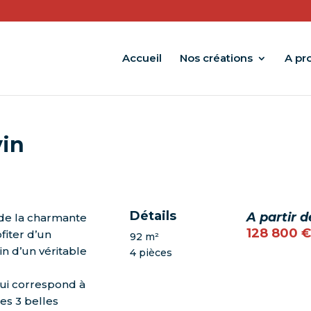
Accueil
Nos créations
A pr
vin
Détails
A partir d
r de la charmante
128 800 €
fiter d’un
92 m²
n d’un véritable
4 pièces
ui correspond à
ses
3 belles