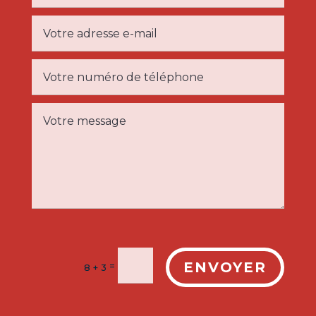
ENVOYER
=
8 + 3