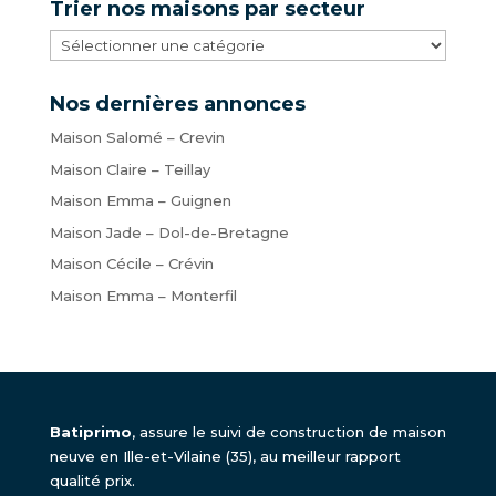
Trier nos maisons par secteur
Trier
nos
maisons
Nos dernières annonces
par
Maison Salomé – Crevin
secteur
Maison Claire – Teillay
Maison Emma – Guignen
Maison Jade – Dol-de-Bretagne
Maison Cécile – Crévin
Maison Emma – Monterfil
Batiprimo
, assure le suivi de construction de maison
neuve en Ille-et-Vilaine (35), au meilleur rapport
qualité prix.