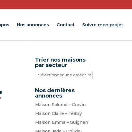
opos
Nos annonces
Contact
Suivre mon projet
Trier nos maisons
par secteur
Trier
nos
maisons
Nos dernières
e
par
annonces
*
secteur
Maison Salomé – Crevin
Maison Claire – Teillay
Maison Emma – Guignen
Maison Jade – Dol-de-