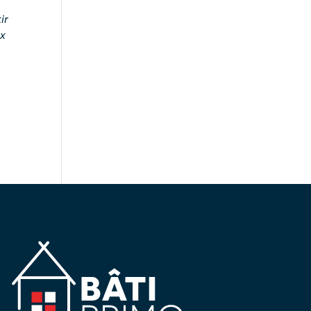
ir
ix