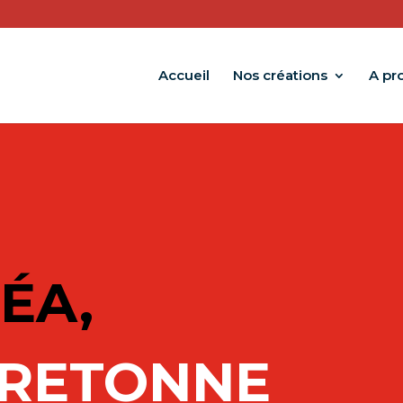
Accueil
Nos créations
A pr
L
ÉA
,
BRETONNE