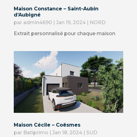
Maison Constance – Saint-Aubin
d’Aubigné
par
admin4690
|
Jan 19, 2024
|
NORD
Extrait personnalisé pour chaque maison
Maison Cécile – Coësmes
par
Batiprimo
|
Jan 18, 2024
|
SUD